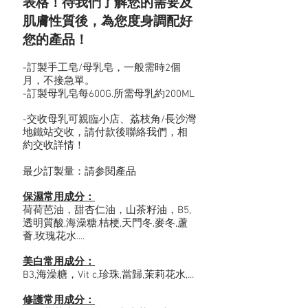
表格！待我們了解您的需要及
肌膚性質後，為您度身調配好
您的產品！
-訂製手工皂/母乳皂，一般需時2個
月，不接急單。
-訂製母乳皂每600G.所需母乳約200ML
-交收母乳可親臨小店、荔枝角/長沙灣
地鐵站交收，請付款後聯絡我們，相
約交收詳情！
最少訂製量：請参閱產品
保濕常用成分：
荷荷芭油，甜杏仁油，山茶籽油，B5,
透明質酸,海澡糖,桔梗,天門冬,麥冬,蘆
薈,玫瑰花水....
美白常用成分：
B3,海澡糖，Vit c,珍珠,當歸,茉莉花水,...
修護常用成分：