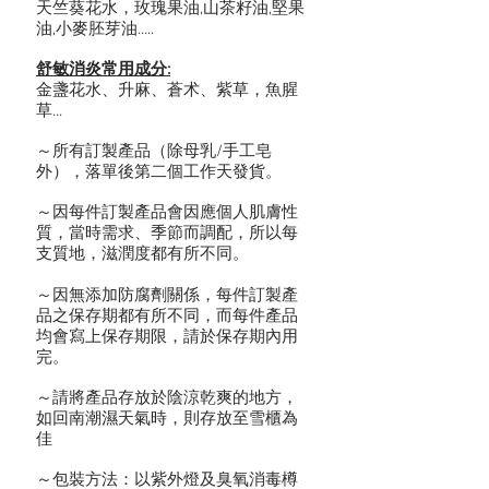
天竺葵花水，玫瑰果油,山茶籽油,堅果
油,小麥胚芽油.....
舒敏消炎常用成分:
金盞花水、升麻、蒼术、紫草，魚腥
草...
～所有訂製產品（除母乳/手工皂
外），落單後第二個工作天發貨。
～因每件訂製產品會因應個人肌膚性
質，當時需求、季節而調配，所以每
支質地，滋潤度都有所不同。
～因無添加防腐劑關係，每件訂製產
品之保存期都有所不同，而每件產品
均會寫上保存期限，請於保存期內用
完。
～請將產品存放於陰涼乾爽的地方，
如回南潮濕天氣時，則存放至雪櫃為
佳
～包裝方法：以紫外燈及臭氧消毒樽