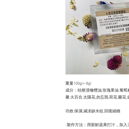
重量100g(+-8g)

成分：桔梗浸橄欖油,玫瑰果油,葡萄籽
馨,火百合,太陽花,勿忘我,荷花,蘭花,
功效:保濕,減淡缺水紋,回復細緻 

-製作方法：用新鮮蔬果打汁，加入