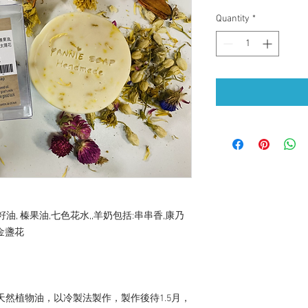
Quantity
*
油, 榛果油,七色花水,,羊奶包括:串串香,康乃
金盞花

天然植物油，以冷製法製作，製作後待1.5月，