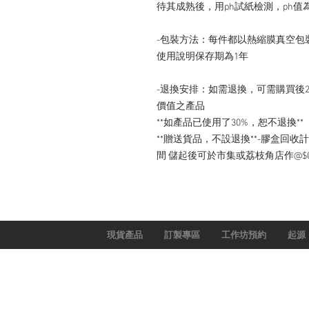
待其成熟後，用ph試紙檢測，ph值為
-包裝方法：每件都以熱縮膜真空包
使用說明保存期為1年

-退換安排：如需退換，可需購買後
價值之產品

**如產品已使用了30%，恕不退換**

**贈送貨品，不設退換**-膠盒回
間 儲起後可於市集或荔枝角店作@$
現貨產品
訂製專區
工作坊預約
起源