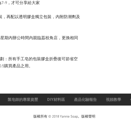
7-9，才可分享給大家

裝，再配以透明膠盒獨立包裝，內附防潮劑及
2星期內辦公時間內親臨荔枝角店，更換相同
收計劃：所有手工皂的包裝膠盒折疊後可節省空
0.5購買產品之用。
製皂師的專業資歷
DIY材料區
產品化驗報告
視頻教學
版權所有 © 2018 Yannie Soap。版權聲明