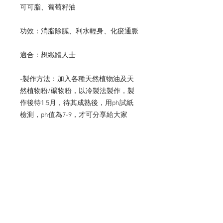
可可脂、葡萄籽油

功效：消脂除膩、利水輕身、化瘀通脈

適合：想纖體人士

-製作方法：加入各種天然植物油及天
然植物粉/礦物粉，以冷製法製作，製
作後待1.5月，待其成熟後，用ph試紙
檢測，ph值為7-9，才可分享給大家

-包裝方法：每件都以熱縮膜真空包
裝，再配以透明膠盒獨立包裝，內附防
潮劑及使用說明保存期為1年

退換安排：如需退換，可需購買後2星
期內辦公時間內親臨荔枝角店，更換相
同價值之產品
