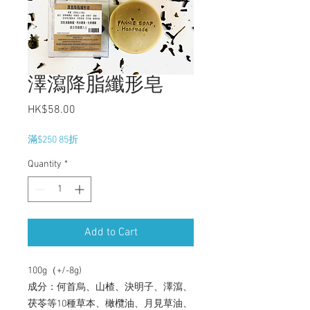
澤瀉降脂纖形皂
Price
HK$58.00
滿$250 85折
Quantity
*
Add to Cart
100g（+/-8g)

成分：何首烏、山楂、決明子、澤瀉、
茯苓等10種草本、橄欖油、月見草油、