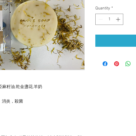
Quantity
*
亞麻籽油,乾金盞花,羊奶

消炎，殺菌
