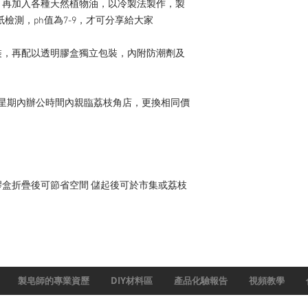
，再加入各種天然植物油，以冷製法製作，製
紙檢測，ph值為7-9，才可分享給大家

裝，再配以透明膠盒獨立包裝，內附防潮劑及
星期內辦公時間內親臨荔枝角店，更換相同價
盒折疊後可節省空間 儲起後可於市集或荔枝
製皂師的專業資歷
DIY材料區
產品化驗報告
視頻教學