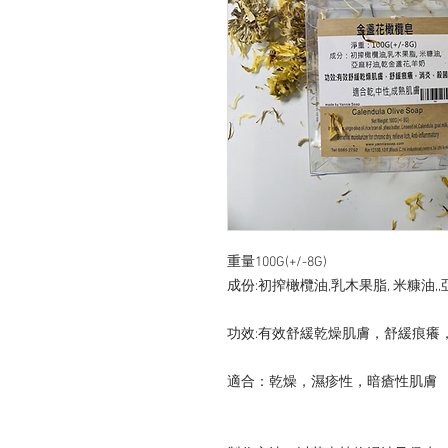
重量100G(+/-8G)

成份:初搾橄欖油,乳木果脂, 米糠油,,
功效:有效舒緩乾燥肌膚，舒緩痕癢，
適合：乾燥，濕疹性，暗瘡性肌膚
