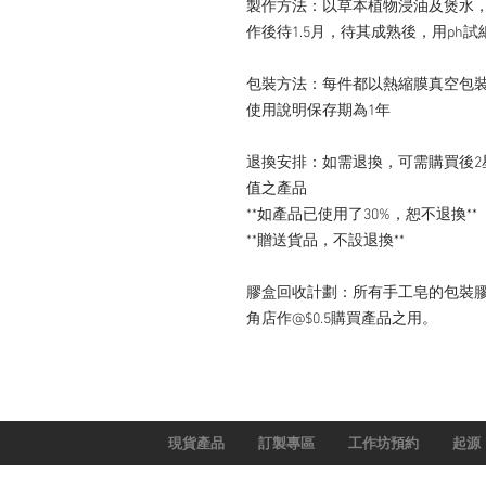
製作方法：以草本植物浸油及煲水
作後待1.5月，待其成熟後，用ph試
包裝方法：每件都以熱縮膜真空包
使用說明保存期為1年

退換安排：如需退換，可需購買後2
值之產品

**如產品已使用了30%，恕不退換**

**贈送貨品，不設退換**

膠盒回收計劃：所有手工皂的包裝膠
角店作@$0.5購買產品之用。
現貨產品
訂製專區
工作坊預約
起源