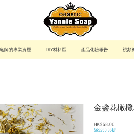
皂師的專業資歷
DIY材料區
產品化驗報告
視頻
金盞花橄欖
Price
HK$58.00
滿$250 85折