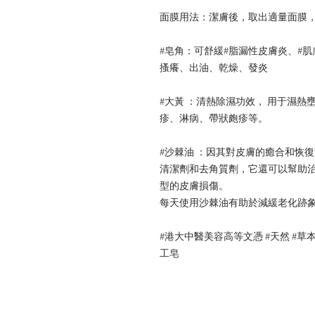
面膜用法：潔膚後，取出適量面膜，
#皂角：可舒緩#脂漏性皮膚炎、#
搔癢、出油、乾燥、發炎

#大黃 ：清熱除濕功效， 用于濕
疹、淋病、帶狀皰疹等。

#沙棘油 ：因其對皮膚的癒合和恢
清潔劑和去角質劑，它還可以幫助
型的皮膚損傷。

每天使用沙棘油有助於減緩老化跡象
#港大中醫美容高等文憑 #天然 #草本護膚 #I
工皂