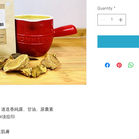
Quantity
*
、迷迭香純露、甘油、尿囊素

淡痘印

肌膚
