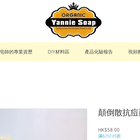
皂師的專業資歷
DIY材料區
產品化驗報告
視頻
顛倒散抗痘
Price
HK$58.00
滿$250 85折