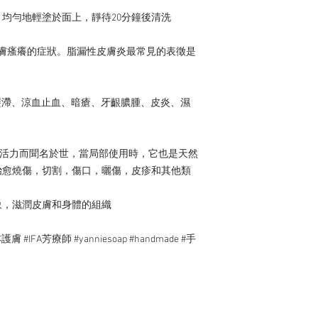
均勻地輕塗於面上，靜待20分鐘後清洗

肌膚瘙癢的症狀。脂漏性皮膚炎最常見的表徵是
熱壅滯、涼血止血、暗瘡、牙齦膿腫、皮炎、濕
復活力而聞名於世，當局部使用時，它也是天然
治愈燒傷，切割，傷口，曬傷，皮疹和其他類
，滋潤皮膚和身體的組織

FA芳療師 #yanniesoap #handmade #手