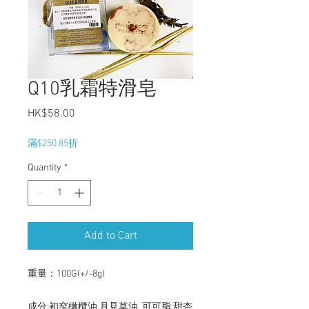
Q10乳霜特滑皂
Price
HK$58.00
滿$250 85折
Quantity
*
Add to Cart
重量：100G(+/-8g)

成分:初窄橄欖油,月見草油, 可可脂,甜杏