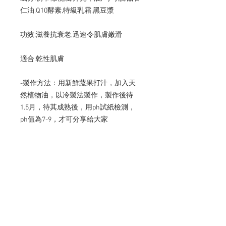
仁油,Q10酵素,特級乳霜,黑豆漿

功效:滋養抗衰老,迅速令肌膚嫩滑

適合:乾性肌膚

-製作方法：用新鮮蔬果打汁，加入天
然植物油，以冷製法製作，製作後待
1.5月，待其成熟後，用ph試紙檢測，
ph值為7-9，才可分享給大家

-包裝方法：每件都以熱縮膜真空包
裝，再配以透明膠盒獨立包裝，內附防
潮劑及使用說明保存期為1年-

退換安排：如需退換，可需購買後2星
期內辦公時間內親臨荔枝角店，更換相
同價值之產品
